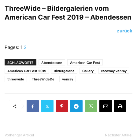
ThreeWide – Bildergalerien vom
American Car Fest 2019 – Abendessen
zurück
Pages:
1
2
SCHLAGWORTE
Abendessen
American Car Fest
American Car Fest 2019
Bildergalerie
Gallery
raceway venray
threewide
ThreeWideDe
venray
Vorheriger Artikel
Nächster Artikel