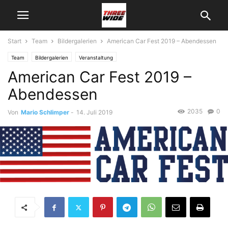
Start
Team
Bildergalerien
American Car Fest 2019 – Abendessen
Team
Bildergalerien
Veranstaltung
American Car Fest 2019 –
Abendessen
2035
0
Von
Mario Schlimper
-
14. Juli 2019