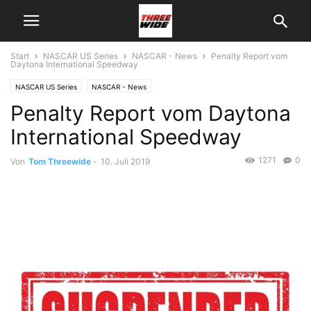
Start
NASCAR US Series
NASCAR - News
Penalty Report vom
Daytona International Speedway
NASCAR US Series
NASCAR - News
Penalty Report vom Daytona
International Speedway
1271
0
Von
Tom Threewide
-
10. Juli 2019