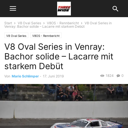
Start
V8 Oval Series
V8OS - Rennbericht
V8 Oval Series in
Venray: Bachor solide – Lacarre mit starkem Debüt
V8 Oval Series
V8OS - Rennbericht
V8 Oval Series in Venray:
Bachor solide – Lacarre mit
starkem Debüt
1824
0
Von
Mario Schlimper
-
17. Juni 2019