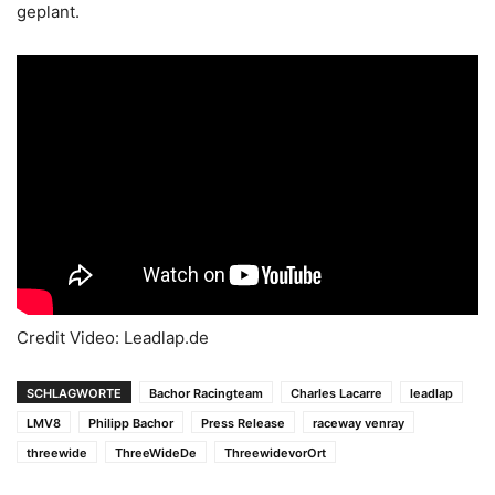
geplant.
Credit Video: Leadlap.de
SCHLAGWORTE
Bachor Racingteam
Charles Lacarre
leadlap
LMV8
Philipp Bachor
Press Release
raceway venray
threewide
ThreeWideDe
ThreewidevorOrt