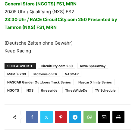
General Store (NGOTS) FS1, MRN
20:05 Uhr / Qualifying (NXS) FS2
23:30 Uhr / RACE CircuitCity.com 250 Presented by
Tamron (NXS) FS1, MRN
(Deutsche Zeiten ohne Gewähr)
Keep Racing
SCHLAGWORTE
CircuitCity com 250
Iowa Speedway
M&M´s 200
MotorvisionTV
NASCAR
NASCAR Gander Outdoors Truck Series
Nascar Xfinity Series
NGOTS
NXS
threewide
ThreeWideDe
TV Schedule