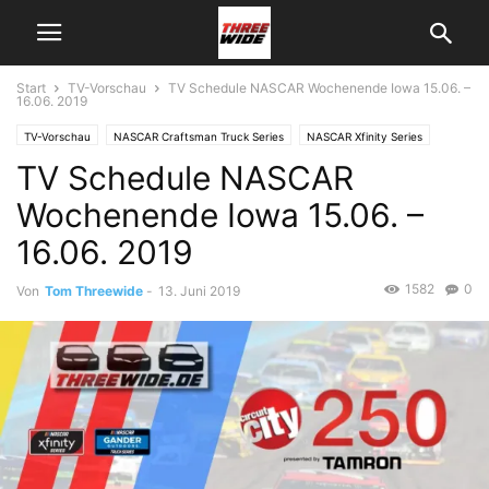
Start
TV-Vorschau
TV Schedule NASCAR Wochenende Iowa 15.06. –
16.06. 2019
TV-Vorschau
NASCAR Craftsman Truck Series
NASCAR Xfinity Series
TV Schedule NASCAR
Wochenende Iowa 15.06. –
16.06. 2019
1582
0
Von
Tom Threewide
-
13. Juni 2019