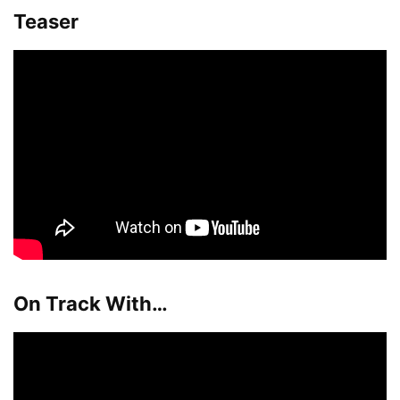
Teaser
On Track With…