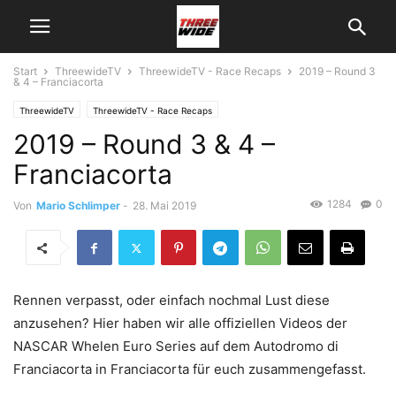
Start
ThreewideTV
ThreewideTV - Race Recaps
2019 – Round 3
& 4 – Franciacorta
ThreewideTV
ThreewideTV - Race Recaps
2019 – Round 3 & 4 –
Franciacorta
1284
0
Von
Mario Schlimper
-
28. Mai 2019
Rennen verpasst, oder einfach nochmal Lust diese
anzusehen? Hier haben wir alle offiziellen Videos der
NASCAR Whelen Euro Series auf dem Autodromo di
Franciacorta in Franciacorta für euch zusammengefasst.