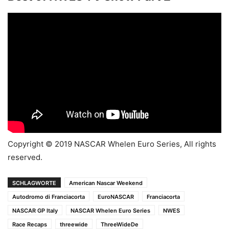
Copyright © 2019 NASCAR Whelen Euro Series, All rights
reserved.
SCHLAGWORTE
American Nascar Weekend
Autodromo di Franciacorta
EuroNASCAR
Franciacorta
NASCAR GP Italy
NASCAR Whelen Euro Series
NWES
Race Recaps
threewide
ThreeWideDe