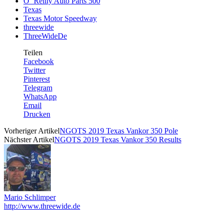
O´ Reilly Auto Parts 500
Texas
Texas Motor Speedway
threewide
ThreeWideDe
Teilen
Facebook
Twitter
Pinterest
Telegram
WhatsApp
Email
Drucken
Vorheriger Artikel
NGOTS 2019 Texas Vankor 350 Pole
Nächster Artikel
NGOTS 2019 Texas Vankor 350 Results
Mario Schlimper
http://www.threewide.de