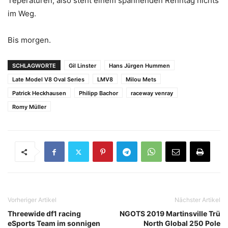
Teperaturen, also steht einem spannenden Renntag nichts
im Weg.
Bis morgen.
SCHLAGWORTE
Gil Linster
Hans Jürgen Hummen
Late Model V8 Oval Series
LMV8
Milou Mets
Patrick Heckhausen
Philipp Bachor
raceway venray
Romy Müller
Vorheriger Artikel
Nächster Artikel
Threewide df1 racing
NGOTS 2019 Martinsville Trü
eSports Team im sonnigen
North Global 250 Pole