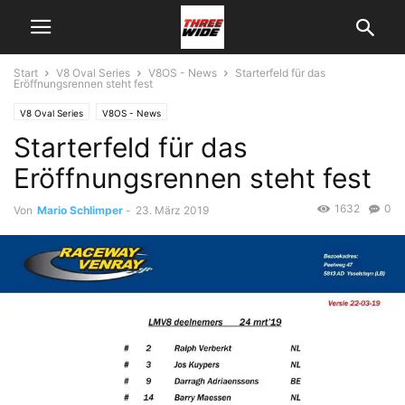
Start
V8 Oval Series
V8OS - News
Starterfeld für das
Eröffnungsrennen steht fest
V8 Oval Series
V8OS - News
Starterfeld für das
Eröffnungsrennen steht fest
1632
0
Von
Mario Schlimper
-
23. März 2019