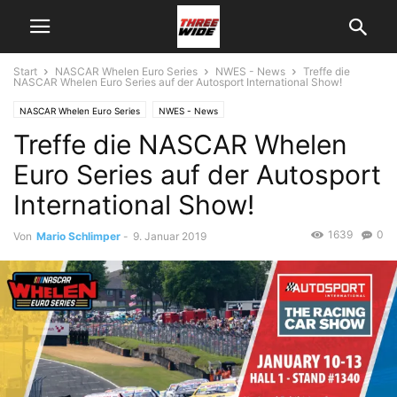
Start
NASCAR Whelen Euro Series
NWES - News
Treffe die
NASCAR Whelen Euro Series auf der Autosport International Show!
NASCAR Whelen Euro Series
NWES - News
Treffe die NASCAR Whelen
Euro Series auf der Autosport
International Show!
1639
0
Von
Mario Schlimper
-
9. Januar 2019