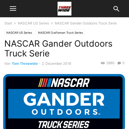
Start
NASCAR US Series
NASCAR Gander Outdoors Truck Serie
NASCAR US Series
NASCAR Craftsman Truck Series
NASCAR Gander Outdoors
Truck Serie
2880
0
Von
Tom Threewide
-
2. Dezember 2018