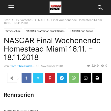
Start
TV-Vorschau
NASCAR Final Wochenende Homestead Miami
16.11. – 18.11.2018
TV-Vorschau
NASCAR Craftsman Truck Series
NASCAR Cup Series
NASCAR Final Wochenende
NASCAR Xfinity Series
Homestead Miami 16.11. –
18.11.2018
2249
0
Von
Tom Threewide
-
13. November 2018
Rennserien