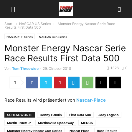
Start
NASCAR US Series
Monster Energy Nascar Serie Race
Results First Data 500
NASCAR US Series
NASCAR Cup Series
Monster Energy Nascar Serie
Race Results First Data 500
1326
0
Von
Tom Threewide
-
29. Oktober 2018
Race Results wird präsentiert von
Nascar-Place
SCHLAGWORTE
Denny Hamlin
First Data 500
Joey Logano
Martin Truex Jr
Martinsville Speedway
MENCS
Monster Energy Nascar Cup Series
Nascar Place
Race Results