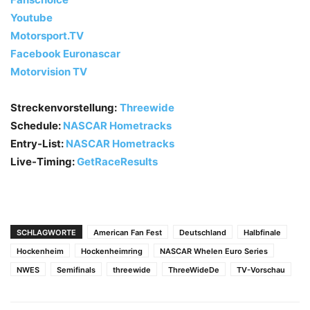
Youtube
Motorsport.TV
Facebook Euronascar
Motorvision TV
Streckenvorstellung:
Threewide
Schedule:
NASCAR Hometracks
Entry-List:
NASCAR Hometracks
Live-Timing:
GetRaceResults
SCHLAGWORTE
American Fan Fest
Deutschland
Halbfinale
Hockenheim
Hockenheimring
NASCAR Whelen Euro Series
NWES
Semifinals
threewide
ThreeWideDe
TV-Vorschau