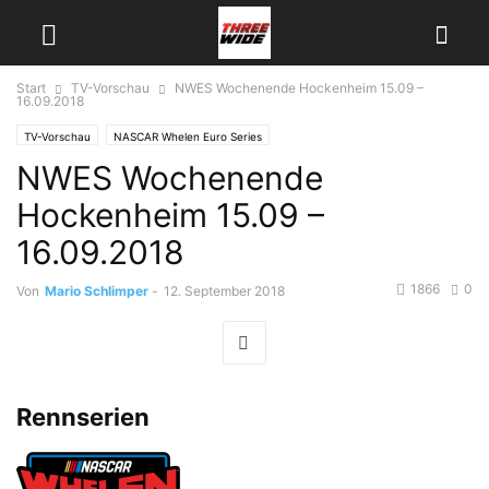
Start
TV-Vorschau
NWES Wochenende Hockenheim 15.09 –
16.09.2018
TV-Vorschau
NASCAR Whelen Euro Series
NWES Wochenende
Hockenheim 15.09 –
16.09.2018
1866
0
Von
Mario Schlimper
-
12. September 2018
Rennserien