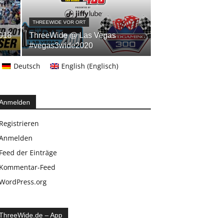
THREEWIDE VOR ORT
018
ThreeWide @ Las Vegas
#vegas3wide2020
Deutsch
English
(
Englisch
)
Anmelden
Registrieren
Anmelden
Feed der Einträge
Kommentar-Feed
WordPress.org
ThreeWide.de – App