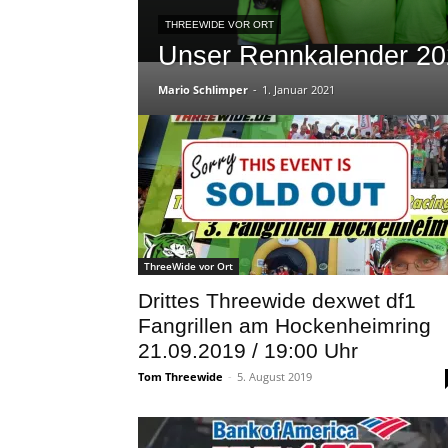
THREEWIDE VOR ORT
Unser Rennkalender 2
Mario Schlimper
-
1. Januar 2021
ThreeWide vor Ort
Drittes Threewide dexwet df1
Fangrillen am Hockenheimring
21.09.2019 / 19:00 Uhr
Tom Threewide
-
5. August 2019