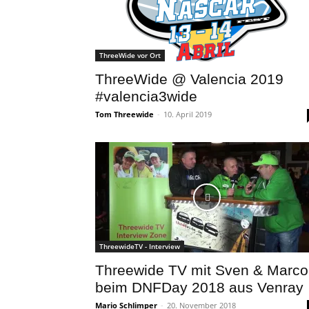
ThreeWide vor Ort
ThreeWide @ Valencia 2019
#valencia3wide
Tom Threewide
-
10. April 2019
ThreewideTV - Interview
Threewide TV mit Sven & Marco
beim DNFDay 2018 aus Venray
Mario Schlimper
-
20. November 2018