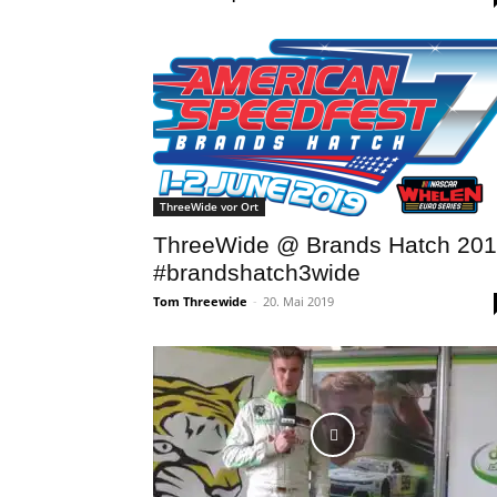
ThreeWide vor Ort
ThreeWide @ Brands Hatch 20
#brandshatch3wide
Tom Threewide
-
20. Mai 2019