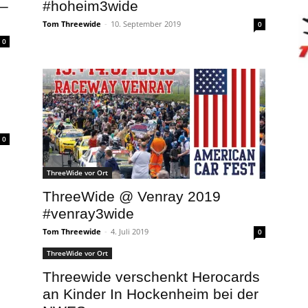
 –
#hoheim3wide
Tom Threewide
-
10. September 2019
0
0
0
ThreeWide vor Ort
ThreeWide @ Venray 2019
#venray3wide
Tom Threewide
-
4. Juli 2019
0
ThreeWide vor Ort
Threewide verschenkt Herocards
an Kinder In Hockenheim bei der