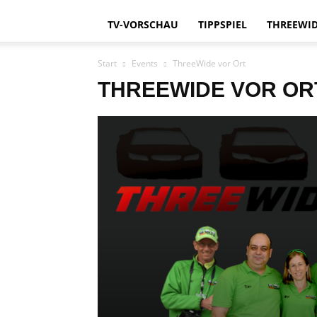
TV-VORSCHAU
TIPPSPIEL
THREEWID
Start
Events
ThreeWide vor Ort
THREEWIDE VOR OR