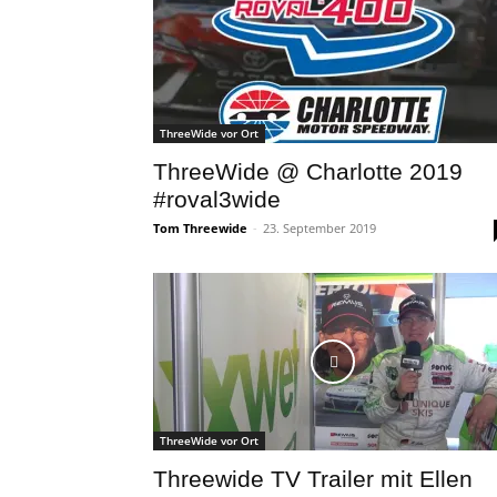
ThreeWide vor Ort
ThreeWide @ Charlotte 2019
#roval3wide
Tom Threewide
-
23. September 2019
ThreeWide vor Ort
Threewide TV Trailer mit Ellen