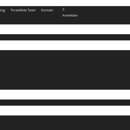
log
ThreeWide Team
Kontakt
Anmelden