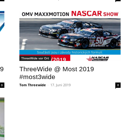
ThreeWide vor Ort
19
ThreeWide @ Most 2019
#most3wide
Tom Threewide
-
17. Juni 2019
0
0