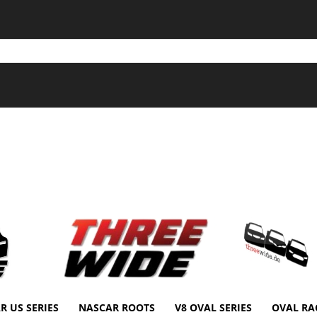
R US SERIES
NASCAR ROOTS
V8 OVAL SERIES
OVAL RA