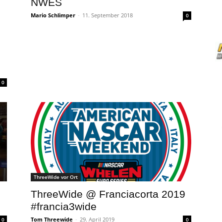
NWES
Mario Schlimper
-
11. September 2018
0
0
ThreeWide vor Ort
ThreeWide @ Franciacorta 2019
#francia3wide
Tom Threewide
-
29. April 2019
0
0