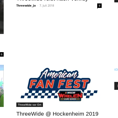
Threewide_Jo
-
7. Juli 2018
0
0
IO
ThreeWide vor Ort
ThreeWide @ Hockenheim 2019