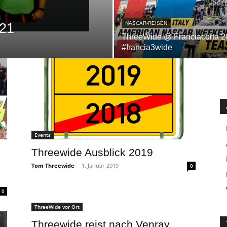
NASCAR-REISEN
021
ThreeWide @ Franciacorta 2
#francia3wide
Events
Threewide Ausblick 2019
Tom Threewide
-
1. Januar 2019
0
0
ThreeWide vor Ort
Threewide reist nach Venray