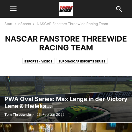
Start
eSports
NASCAR Fanstore Threewide Racing Team
NASCAR FANSTORE THREEWIDE
RACING TEAM
ESPORTS - VIDEOS
EURONASCAR ESPORTS SERIES
NASCAR FANSTORE THREEWIDE RACING TEAM
NASCAR IRACING PRO INVITATIONAL SERIES
THREEWIDE DF1RACING E-SPORTS
THREEWIDE DF1RACING E-SPORTS - FAHRER
V8 OVAL SERIES ESPORTS
PWA Oval Series: Max Lange in der Victory
Lane & Heileks...
Tom Threewide
-
26. Februar 2025