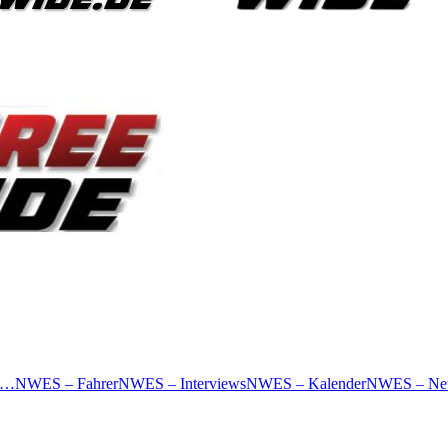
 …
NWES – Fahrer
NWES – Interviews
NWES – Kalender
NWES – Ne