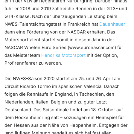
er in der VLN am legendären Nürburgring. Darüber hinaus
fuhr er 2018 und 2019 zahlreiche Rennen in der GT3- und
GT4-Klasse. Nach der überzeugenden Leistung beim
NWES-Talentsichtungstest in Frankreich hat
Dauenhauer
dann eine Förderung von der NASCAR erhalten. Das
Motorsporttalent startet somit in diesem Jahr in der
NASCAR Whelen Euro Series (www.euronascar.com) für
das Meisterteam
Hendriks Motorsport
mit der Option,
Profirennfahrer zu werden.
Die NWES-Saison 2020 startet am 25. und 26. April am
Circuit Ricardo Tormo im spanischen Valencia. Danach
folgen die Rennläufe in England, in Tschechien, den
Niederlanden, Italien, Belgien und zu guter Letzt
Deutschland. Das Saisonfinale findet am 18. Oktober auf
dem Hockenheimring satt – sozusagen ein Heimspiel für
den Hessen aus der Nähe von Heppenheim. Entgegen der
landläufigen Meinung handelt es sich bei fast allen