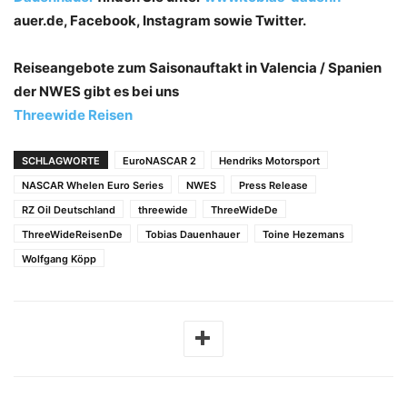
auer.de, Facebook, Instagram sowie Twitter.
Reiseangebote zum Saisonauftakt in Valencia / Spanien
der NWES gibt es bei uns
Threewide Reisen
SCHLAGWORTE
EuroNASCAR 2
Hendriks Motorsport
NASCAR Whelen Euro Series
NWES
Press Release
RZ Oil Deutschland
threewide
ThreeWideDe
ThreeWideReisenDe
Tobias Dauenhauer
Toine Hezemans
Wolfgang Köpp