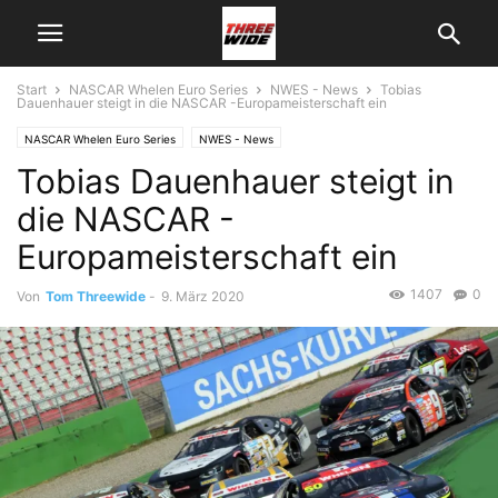
Start
NASCAR Whelen Euro Series
NWES - News
Tobias
Dauenhauer steigt in die NASCAR -Europameisterschaft ein
NASCAR Whelen Euro Series
NWES - News
Tobias Dauenhauer steigt in
die NASCAR -
Europameisterschaft ein
1407
0
Von
Tom Threewide
-
9. März 2020