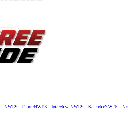
 …
NWES – Fahrer
NWES – Interviews
NWES – Kalender
NWES – Ne