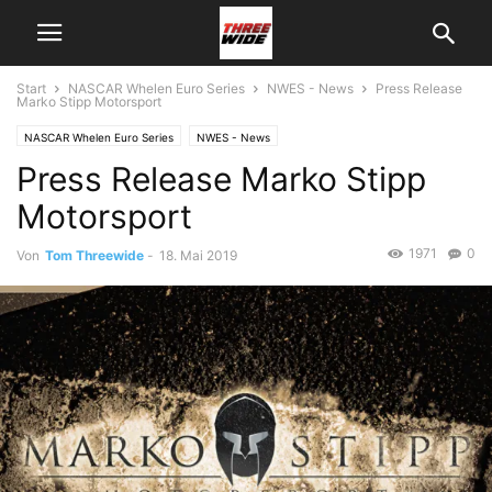
Start
NASCAR Whelen Euro Series
NWES - News
Press Release
Marko Stipp Motorsport
NASCAR Whelen Euro Series
NWES - News
Press Release Marko Stipp
Motorsport
1971
0
Von
Tom Threewide
-
18. Mai 2019