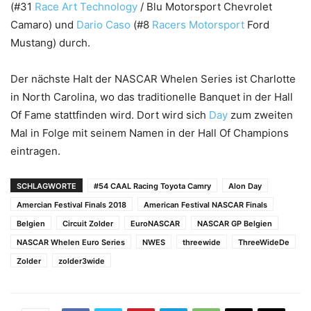
(#31
Race Art Technology
/ Blu Motorsport Chevrolet
Camaro) und
Dario Caso
(#8
Racers Motorsport
Ford
Mustang) durch.
Der nächste Halt der NASCAR Whelen Series ist Charlotte
in North Carolina, wo das traditionelle Banquet in der Hall
Of Fame stattfinden wird. Dort wird sich
Day
zum zweiten
Mal in Folge mit seinem Namen in der Hall Of Champions
eintragen.
SCHLAGWORTE
#54 CAAL Racing Toyota Camry
Alon Day
Amercian Festival Finals 2018
American Festival NASCAR Finals
Belgien
Circuit Zolder
EuroNASCAR
NASCAR GP Belgien
NASCAR Whelen Euro Series
NWES
threewide
ThreeWideDe
Zolder
zolder3wide